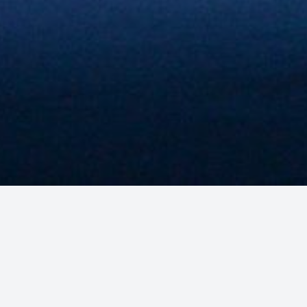
Academia de Música e Dança
do Fundão
A
AMDF
é uma escola de ensino artístico especializado