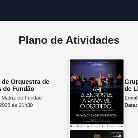
Plano de Atividades
o de Orquestra de
Gru
s do Fundão
de L
a Matriz do Fundão
Local
2026 às 21h30
Data: