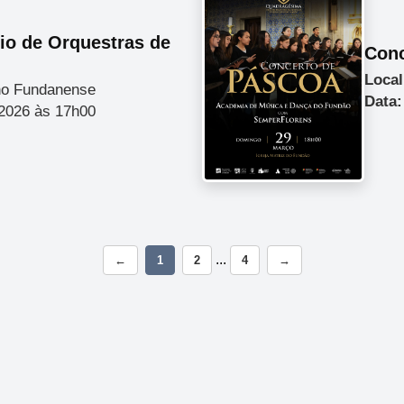
io de Orquestras de
Conc
Local
o Fundanense
Data:
2026 às 17h00
...
←
1
2
4
→