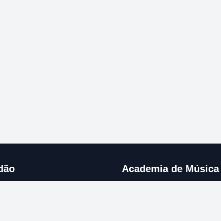
dão
Academia de Música
Rua 25 de Abril, Ap. 48
6230-340 Fundão, Portugal
Tel: +351 275 751 872
Email: info@amdf.pt