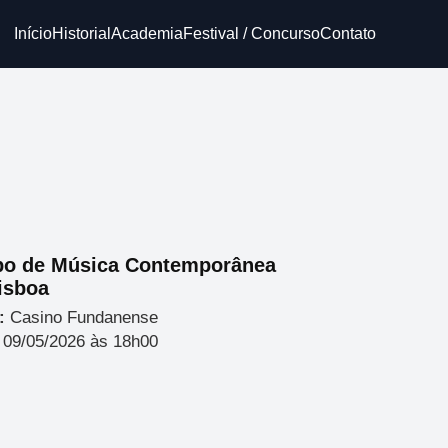
Início
Historial
Academia
Festival / Concurso
Contato
po de Música Contemporânea
isboa
:
Casino Fundanense
09/05/2026 às 18h00