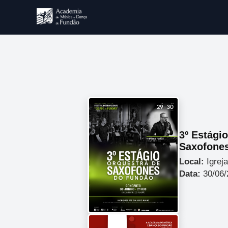
3º Estági
Saxofone
Local:
Igrej
Data:
30/06/