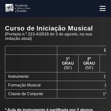
Curso de Iniciação Musical
(Portaria n.º 223-A/2018 de 3 de agosto, na sua
redação atual)
1º CIC
1º
2º
3º
GRAU
GRAU
(50’)
(50’)
Instrumento
1*
Formação Musical
1
Classe de Conjunto
1**
*
Aula de instrumento é partilhada por 2 alunos